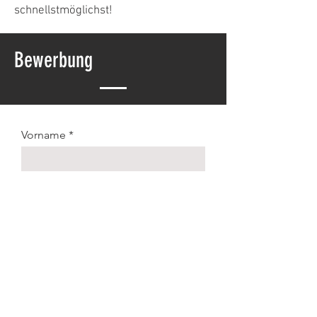
schnellstmöglichst!
Bewerbung
Vorname
Nachname
E-Mail-Adresse
Ich bin an einer Tätigkeit bei
CarTec interessiert
Ich würde mir die Tätigkeit gerne
erst einmal anschauen